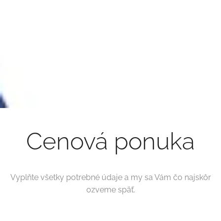
Cenová ponuka
Vyplňte všetky potrebné údaje a my sa Vám čo najskôr
ozveme späť.