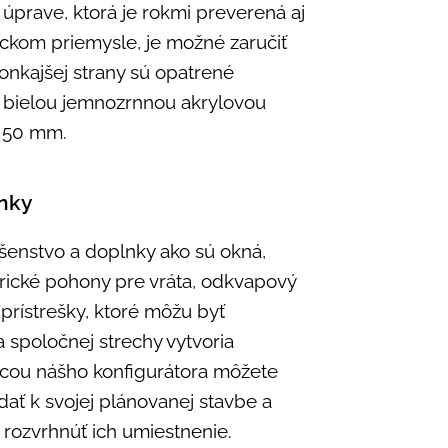
 úprave, ktorá je rokmi preverená aj
ckom priemysle, je možné zaručiť
onkajšej strany sú opatrené
 bielou jemnozrnnou akrylovou
e 50 mm.
lnky
šenstvo a doplnky ako sú okná,
ktrické pohony pre vráta, odkvapový
prístrešky, ktoré môžu byť
 spoločnej strechy vytvoria
cou nášho konfigurátora môžete
dať k svojej plánovanej stavbe a
rozvrhnúť ich umiestnenie.