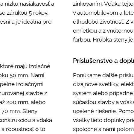
a nízku nasiakavosť a
zinkovaním. Vďaka tejto
so zárukou 5 rokov.
v automobilovom a lete
esní a je ideálna pre
dlhodobú životnosť. Z v
omietkou a z vnútornou
farbou. Hrúbka steny j
Príslušenstvo a dop
ktoré majú izolačné
úbku 50 mm. Nami
Ponúkame ďalšie príslu
epelne izolačnými
dizajnové svetlíky, ele
urovanej stavbe z
systém alebo prípadne 
 až 200 mm, alebo
súčasťou stavby a vďaka
u 70 mm. Steny
ucelené riešenie. Pomo
onštrukciou a vďaka
všetky tieto doplnky pri
a a robustnosť o to
spoločne s nami potom 