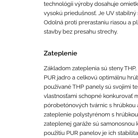
technológii výroby dosahuje omietk
vysokú priedušnosť. Je UV stabilný 
Odolná proti prerastaniu riasou a pl
stavby bez presahu strechy.
Zateplenie
Základom zateplenia sú steny THP, 
PUR jadro a celkovú optimálnu hr
používané THP panely sú svojimi t
vlastnosťami schopné konkurovať m
pórobetónových tvárnic s hrúbkou
zateplenie polystyrénom s hrúbko
zateplenej garáže sú samonosnou k
použitiu PUR panelov je ich stabilit