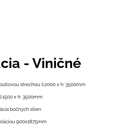
cia - Viničné
ultovou strechou š:2000 x h: 3500mm
 š:1500 x h: 3500mm
olácia bočných stien
zoláciou 900x1875mm