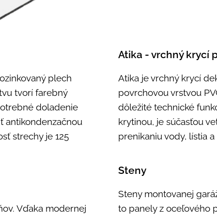
Atika - vrchný krycí 
pozinkovaný plech
Atika je vrchný krycí 
tvu tvorí farebný
povrchovou vrstvou PV
potrebné doladenie
dôležité technické funk
iť antikondenzačnou
krytinou, je súčasťou v
ť strechy je 125
prenikaniu vody, lístia 
Steny
S
teny montovanej garáž
ňov. Vďaka modernej
to panely z oceľového 