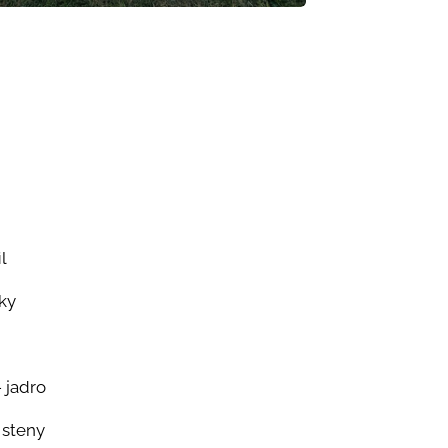
l
ky
- jadro
 steny