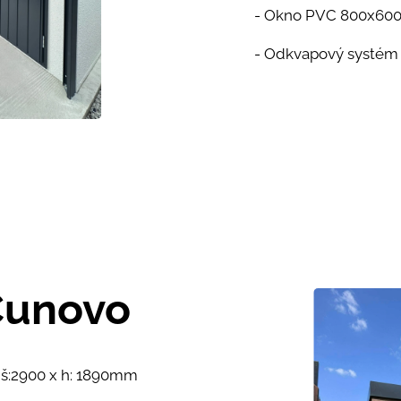
- Okno PVC 800x6
- Odkvapový systém
 Čunovo
 š:2900 x h: 1890mm