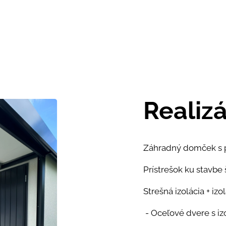
Realizá
Záhradný domček s p
Prístrešok ku stavbe
Strešná izolácia + iz
- Oceľové dvere s i