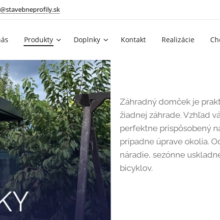
@stavebneprofily.sk
nás
Produkty
Doplnky
Kontakt
Realizácie
Ch
Záhradný domček je prakti
žiadnej záhrade. Vzhľad
perfektne prispôsobený 
prípadne úprave okolia. O
náradie, sezónne uskladne
bicyklov.