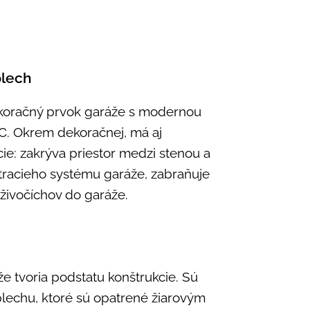
plech
dekoračný prvok garáže s modernou
C. Okrem dekoračnej, má aj
cie: zakrýva priestor medzi stenou a
etracieho systému garáže, zabraňuje
a živočíchov do garáže.
e tvoria podstatu konštrukcie. Sú
plechu, ktoré sú opatrené žiarovým