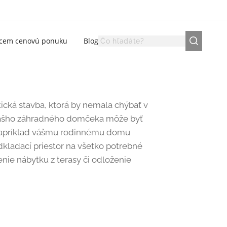
cem cenovú ponuku
Blog
cká stavba, ktorá by nemala chýbať v
 vášho záhradného domčeka môže byť
napríklad vášmu rodinnému domu
dkladací priestor na všetko potrebné
nie nábytku z terasy či odloženie