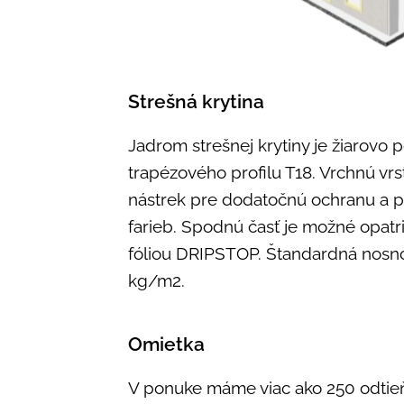
Strešná krytina
Jadrom strešnej krytiny je žiarovo 
trapézového profilu T18. Vrchnú vrs
nástrek pre dodatočnú ochranu a 
farieb. Spodnú časť je možné opatr
fóliou DRIPSTOP. Štandardná nosnos
kg/m2.
Omietka
V ponuke máme viac ako 250 odtie