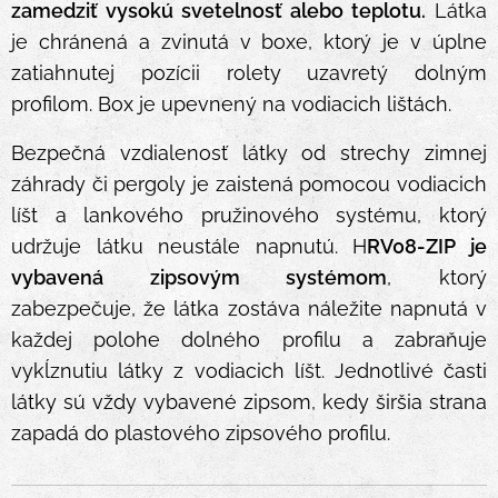
zamedziť vysokú svetelnosť alebo teplotu.
Látka
je chránená a zvinutá v boxe, ktorý je v úplne
zatiahnutej pozícii rolety uzavretý dolným
profilom. Box je upevnený na vodiacich lištách.
Bezpečná vzdialenosť látky od strechy zimnej
záhrady či pergoly je zaistená pomocou vodiacich
líšt a lankového pružinového systému, ktorý
udržuje látku neustále napnutú. H
RV08-ZIP je
vybavená zipsovým systémom
, ktorý
zabezpečuje, že látka zostáva náležite napnutá v
každej polohe dolného profilu a zabraňuje
vykĺznutiu látky z vodiacich líšt. Jednotlivé časti
látky sú vždy vybavené zipsom, kedy širšia strana
zapadá do plastového zipsového profilu.