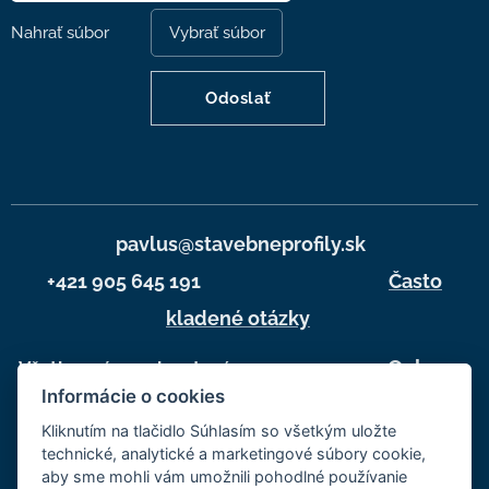
Nahrať súbor
Vybrať súbor
Odoslať
pavlus@stavebneprofily.sk
+421 905 645 191
Často
kladené otázky
Ochrana
Všetky práva vyhradené 2025
Informácie o cookies
osobných údajov
Kliknutím na tlačidlo Súhlasím so všetkým uložte
Obchodné
technické, analytické a marketingové súbory cookie,
podmienky
aby sme mohli vám umožnili pohodlné používanie