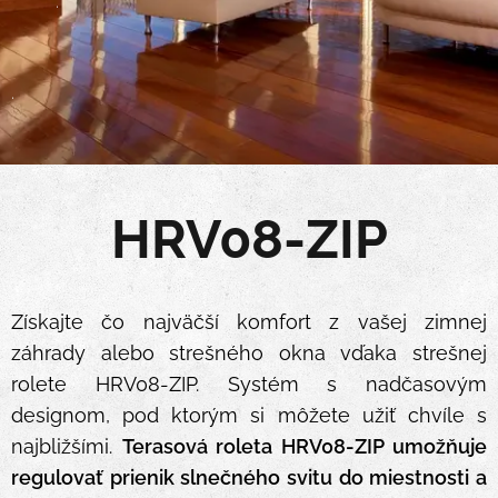
.
.
HRV08-ZIP
Získajte čo najväčší komfort z vašej zimnej
záhrady alebo strešného okna vďaka strešnej
rolete HRV08-ZIP. Systém s nadčasovým
designom, pod ktorým si môžete užiť chvíle s
najbližšími.
Terasová roleta HRV08-ZIP umožňuje
regulovať prienik slnečného svitu do miestnosti a