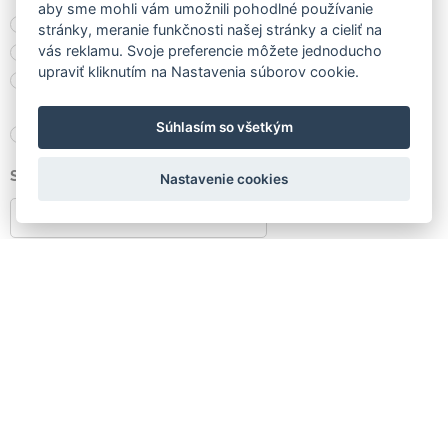
aby sme mohli vám umožnili pohodlné používanie
Motor Somfy Elixo 500 RTS
stránky, meranie funkčnosti našej stránky a cieliť na
vás reklamu. Svoje preferencie môžete jednoducho
Pohon v stĺpe (Sommer)
upraviť kliknutím na Nastavenia súborov cookie.
Pohon dvojkrídlovej brány
(Somfy)
Súhlasím so všetkým
Nechcem motor
Stĺpiky (výška, počet)
Nastavenie cookies
Správa