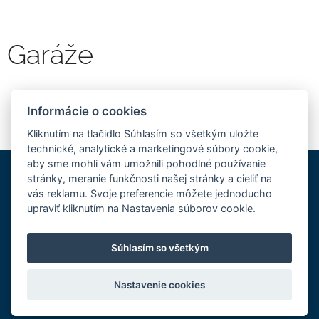
Garáže
Informácie o cookies
Kliknutím na tlačidlo Súhlasím so všetkým uložte
technické, analytické a marketingové súbory cookie,
aby sme mohli vám umožnili pohodlné používanie
pavlus@stavebneprofily.sk
stránky, meranie funkčnosti našej stránky a cieliť na
vás reklamu. Svoje preferencie môžete jednoducho
+421 905 645 191
Často
upraviť kliknutím na Nastavenia súborov cookie.
kladené otázky
Súhlasím so všetkým
Ochrana
Všetky práva vyhradené 2025
osobných údajov
Nastavenie cookies
Obchodné