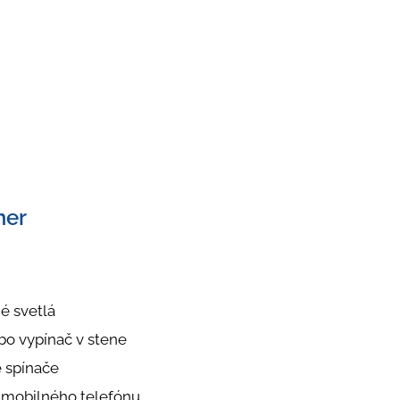
mer
é svetlá
bo vypínač v stene
 spínače
 mobilného telefónu