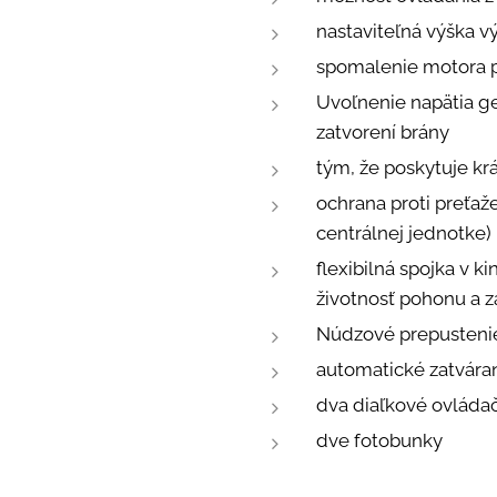
nastaviteľná výška vý
spomalenie motora p
Uvoľnenie napätia 
zatvorení brány
tým, že poskytuje krá
ochrana proti preťaž
centrálnej jednotke)
flexibilná spojka v 
životnosť pohonu a 
Núdzové prepusteni
automatické zatvára
dva diaľkové ovláda
dve fotobunky