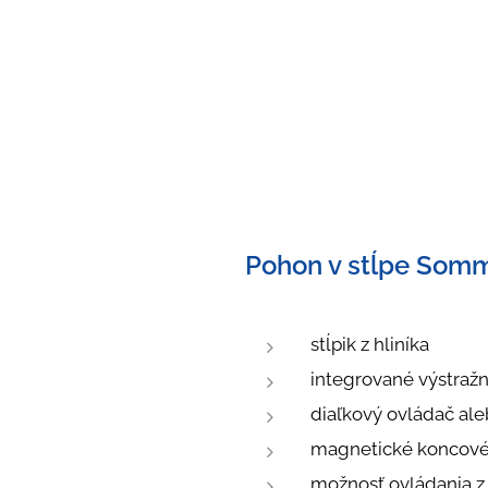
Pohon v stĺpe Som
stĺpik z hliníka
integrované výstražn
diaľkový ovládač ale
magnetické koncové
možnosť ovládania z