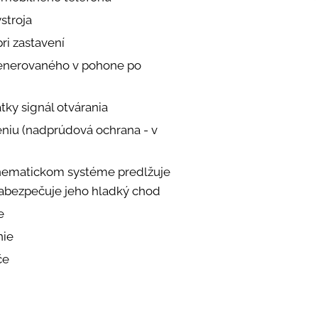
stroja
ri zastavení
generovaného v pohone po
tky signál otvárania
eniu (nadprúdová ochrana - v
kinematickom systéme predlžuje
zabezpečuje jeho hladký chod
e
nie
če